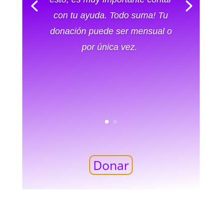
con tu ayuda. Todo suma! Tu
donación puede ser mensual o
por única vez.
Donar