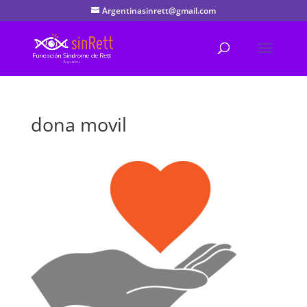
Argentinasinrett@gmail.com
dona movil