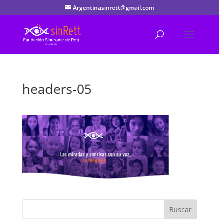
Argentinasinrett@gmail.com
headers-05
Buscar